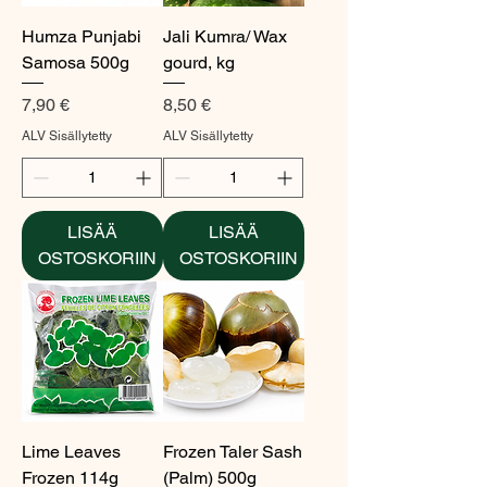
Humza Punjabi
Jali Kumra/ Wax
Samosa 500g
gourd, kg
Hinta
Hinta
7,90 €
8,50 €
ALV Sisällytetty
ALV Sisällytetty
LISÄÄ
LISÄÄ
OSTOSKORIIN
OSTOSKORIIN
Lime Leaves
Frozen Taler Sash
Frozen 114g
(Palm) 500g