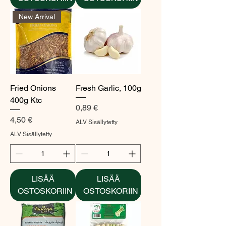
New Arrival
Fried Onions
Fresh Garlic, 100g
400g Ktc
Hinta
0,89 €
Hinta
4,50 €
ALV Sisällytetty
ALV Sisällytetty
LISÄÄ
LISÄÄ
OSTOSKORIIN
OSTOSKORIIN