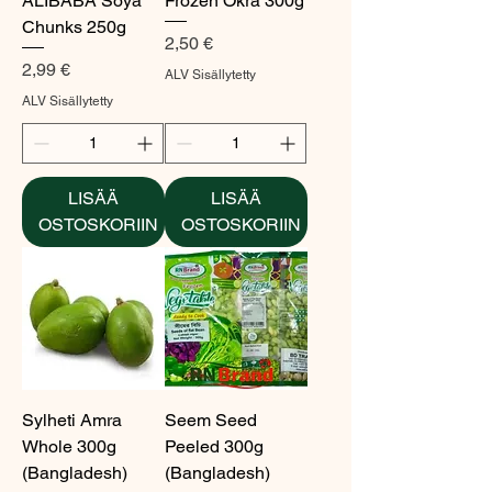
ALIBABA Soya
Frozen Okra 300g
Chunks 250g
Hinta
2,50 €
Hinta
2,99 €
ALV Sisällytetty
ALV Sisällytetty
LISÄÄ
LISÄÄ
OSTOSKORIIN
OSTOSKORIIN
Sylheti Amra
Seem Seed
Whole 300g
Peeled 300g
(Bangladesh)
(Bangladesh)