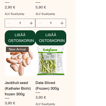
Hinta
Hinta
2,90 €
5,90 €
ALV Sisällytetty
ALV Sisällytetty
LISÄÄ
LISÄÄ
OSTOSKORIIN
OSTOSKORIIN
New Arrival
Jackfruit seed
Data Sliced
(Kathaler Bichi)
(Frozen) 300g
frozen 300g
Hinta
3,90 €
Hinta
3,90 €
ALV Sisällytetty