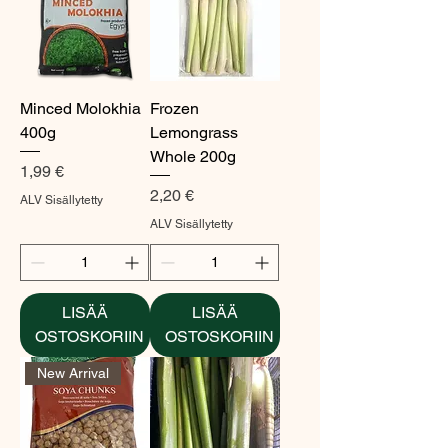
Minced Molokhia
Frozen
400g
Lemongrass
Whole 200g
Hinta
1,99 €
Hinta
2,20 €
ALV Sisällytetty
ALV Sisällytetty
LISÄÄ
LISÄÄ
OSTOSKORIIN
OSTOSKORIIN
New Arrival