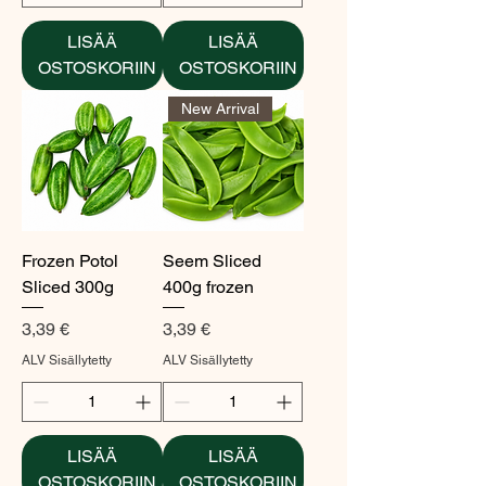
LISÄÄ
LISÄÄ
OSTOSKORIIN
OSTOSKORIIN
New Arrival
Frozen Potol
Seem Sliced
Sliced 300g
400g frozen
Hinta
Hinta
3,39 €
3,39 €
ALV Sisällytetty
ALV Sisällytetty
LISÄÄ
LISÄÄ
OSTOSKORIIN
OSTOSKORIIN