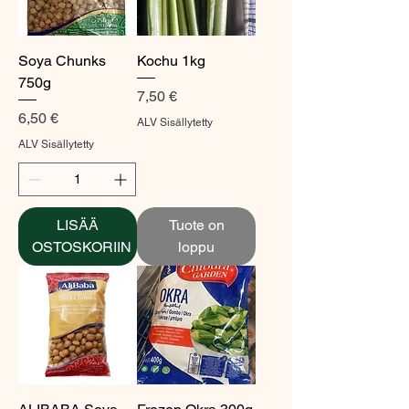
Soya Chunks
Kochu 1kg
750g
Hinta
7,50 €
Hinta
6,50 €
ALV Sisällytetty
ALV Sisällytetty
LISÄÄ
Tuote on
OSTOSKORIIN
loppu