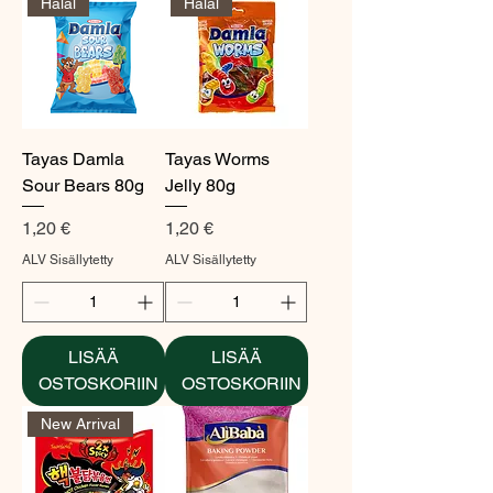
Halal
Halal
Tayas Damla
Tayas Worms
Sour Bears 80g
Jelly 80g
Hinta
Hinta
1,20 €
1,20 €
ALV Sisällytetty
ALV Sisällytetty
LISÄÄ
LISÄÄ
OSTOSKORIIN
OSTOSKORIIN
New Arrival