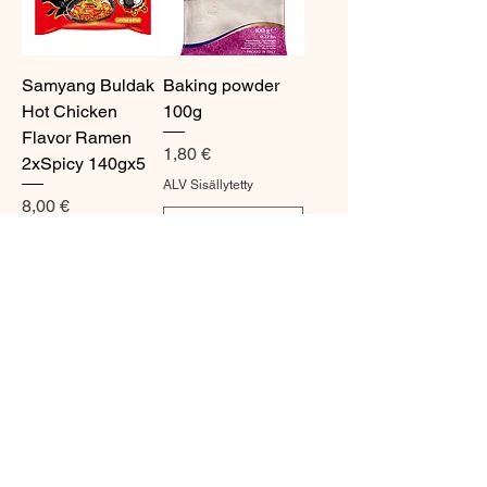
Samyang Buldak
Baking powder
Hot Chicken
100g
Flavor Ramen
Hinta
1,80 €
2xSpicy 140gx5
ALV Sisällytetty
Hinta
8,00 €
ALV Sisällytetty
Tuote on
LISÄÄ
loppu
OSTOSKORIIN