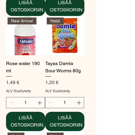
LISÄÄ
LISÄÄ
OSTOSKORIIN
OSTOSKORIIN
New Arrival
Halal
Rose water 190
Tayas Damla
ml
Sour Worms 80g
Hinta
Hinta
1,49 €
1,20 €
ALV Sisällytetty
ALV Sisällytetty
LISÄÄ
LISÄÄ
OSTOSKORIIN
OSTOSKORIIN