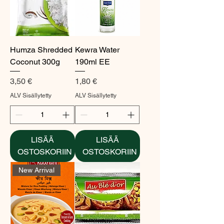
Humza Shredded
Kewra Water
Coconut 300g
190ml EE
Hinta
Hinta
3,50 €
1,80 €
ALV Sisällytetty
ALV Sisällytetty
LISÄÄ
LISÄÄ
OSTOSKORIIN
OSTOSKORIIN
New Arrival