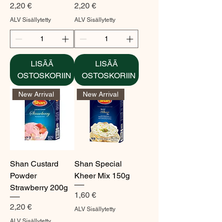
Hinta
Hinta
2,20 €
2,20 €
ALV Sisällytetty
ALV Sisällytetty
LISÄÄ
LISÄÄ
OSTOSKORIIN
OSTOSKORIIN
New Arrival
New Arrival
Shan Custard
Shan Special
Powder
Kheer Mix 150g
Strawberry 200g
Hinta
1,60 €
Hinta
2,20 €
ALV Sisällytetty
ALV Sisällytetty