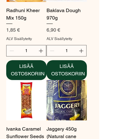
Radhuni Kheer
Baklava Dough
Mix 150g
970g
Hinta
Hinta
1,85 €
6,90 €
ALV Sisällytetty
ALV Sisällytetty
LISÄÄ
LISÄÄ
OSTOSKORIIN
OSTOSKORIIN
Ivanka Caramel
Jaggery 450g
Sunflower Seeds
(Natural cane