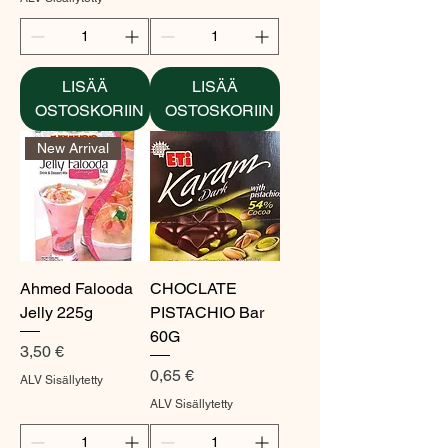
LISÄÄ
LISÄÄ
OSTOSKORIIN
OSTOSKORIIN
New Arrival
Ahmed Falooda
CHOCLATE
Jelly 225g
PISTACHIO Bar
60G
Hinta
3,50 €
Hinta
0,65 €
ALV Sisällytetty
ALV Sisällytetty