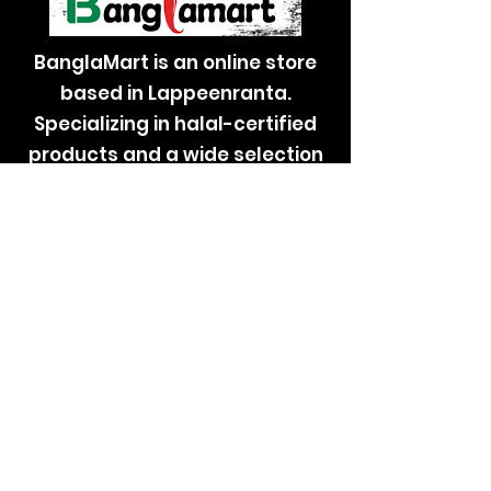
BanglaMart is an online store
based in Lappeenranta.
Specializing in halal-certified
products and a wide selection
of ethnic spices, rice, lentils,
halal meat, and fish.
Contact Us
Lentäjäntie 4 B
53600 Lappeenranta
+358 466121310
banglamartfinland@gmail.com