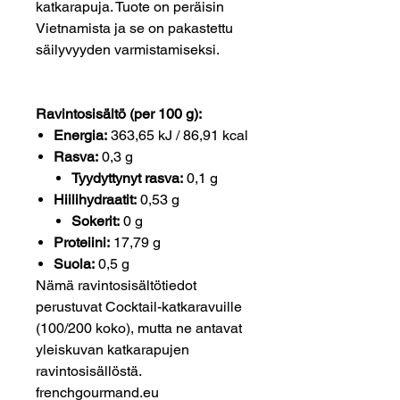
katkarapuja. Tuote on peräisin
Vietnamista ja se on pakastettu
säilyvyyden varmistamiseksi.
Ravintosisältö (per 100 g):
Energia:
363,65 kJ / 86,91 kcal
Rasva:
0,3 g
Tyydyttynyt rasva:
0,1 g
Hiilihydraatit:
0,53 g
Sokerit:
0 g
Proteiini:
17,79 g
Suola:
0,5 g
Nämä ravintosisältötiedot
perustuvat Cocktail-katkaravuille
(100/200 koko), mutta ne antavat
yleiskuvan katkarapujen
ravintosisällöstä.
frenchgourmand.eu