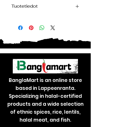
Tuotetiedot
Heera-kuminan siemenet 100 g (Koko
Jeera)
Ravintosisältö
TYYPILLISET
PER 100G
ARVOT
energia
1569 kJ / 375
kcal
Rasva
22.0 g
BanglaMart is an online store
Joista
2.0 g
based in Lappeenranta.
tyydyttyneitä
Specializing in halal-certified
products and a wide selection
Hiilihydraatti
44.0 g
of ethnic spices, rice, lentils,
Josta sokereita
2.0 g
halal meat, and fish.