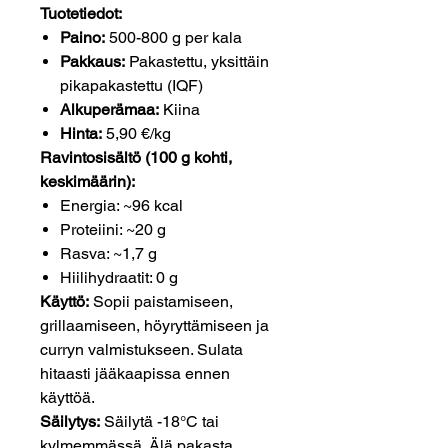
Tuotetiedot:
Paino:
500-800 g per kala
Pakkaus:
Pakastettu, yksittäin
pikapakastettu (IQF)
Alkuperämaa:
Kiina
Hinta:
5,90 €/kg
Ravintosisältö (100 g kohti,
keskimäärin):
Energia: ~96 kcal
Proteiini: ~20 g
Rasva: ~1,7 g
Hiilihydraatit: 0 g
Käyttö:
Sopii paistamiseen,
grillaamiseen, höyryttämiseen ja
curryn valmistukseen. Sulata
hitaasti jääkaapissa ennen
käyttöä.
Säilytys:
Säilytä -18°C tai
kylmemmässä. Älä pakasta