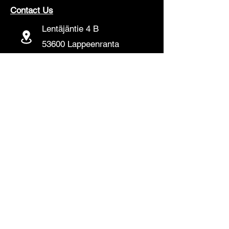
Contact Us
Lentäjäntie 4 B
53600 Lappeenranta
+358 466121310
banglamartfinland@gmail.com
www.banglamart.online
Delivery & Pickup
Home Delivery:
Every Wednesday and
Sunday