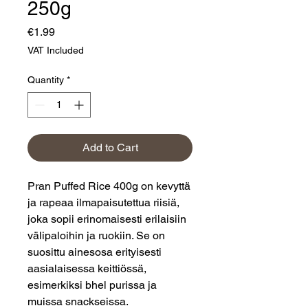
250g
Price
€1.99
VAT Included
Quantity
*
Add to Cart
Pran Puffed Rice 400g on kevyttä
ja rapeaa ilmapaisutettua riisiä,
joka sopii erinomaisesti erilaisiin
välipaloihin ja ruokiin. Se on
suosittu ainesosa erityisesti
aasialaisessa keittiössä,
esimerkiksi bhel purissa ja
muissa snackseissa.