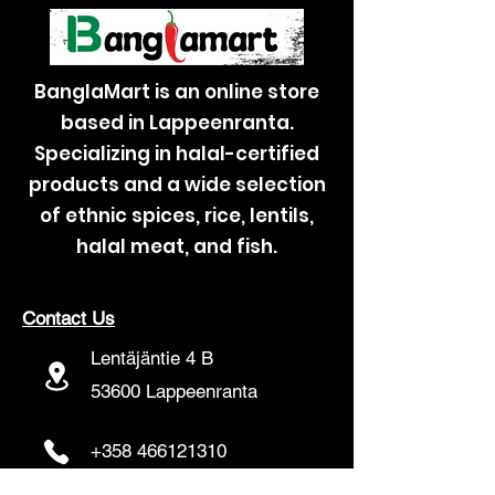
Suola: 2,1 g
Alkuperämaa:
Bangladesh.
Säilytysohje:
BanglaMart is an online store
Säilytä viileässä ja kuivassa
based in Lappeenranta.
paikassa, poissa suorasta
Specializing in halal-certified
auringonvalosta.
Käyttövinkki:
products and a wide selection
Pran Puffed Rice sopii
of ethnic spices, rice, lentils,
erinomaisesti kevyeksi välipalaksi
halal meat, and fish.
sellaisenaan tai osaksi erilaisia
sekoituksia, kuten mausteisia
snackseja tai makeita herkkuja.
Huomioithan, että tuotetiedot voivat
Contact Us
muuttua, joten tarkista aina
Lentäjäntie 4 B
ajantasaiset tiedot suoraan
tuotepakkauksesta.
53600 Lappeenranta
+358 466121310