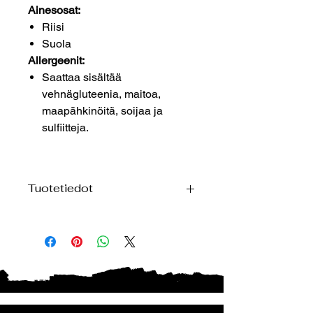
Ainesosat:
Riisi
Suola
Allergeenit:
Saattaa sisältää
vehnägluteenia, maitoa,
maapähkinöitä, soijaa ja
sulfiitteja.
Tuotetiedot
Ravintosisältö per 100 g:
Energia: 1607 kJ / 384 kcal
Rasva: 0 g
josta tyydyttyneitä: 0 g
Hiilihydraatit: 84,7 g
josta sokereita: 3,6 g
Proteiini: 9,4 g